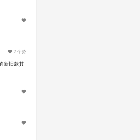
2 个赞
的新旧款其