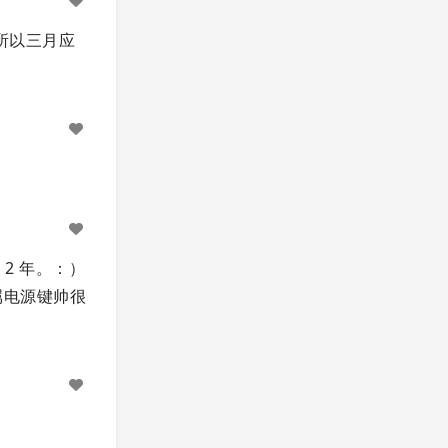
所以三月应
，2 年。：）
属电源键帅很