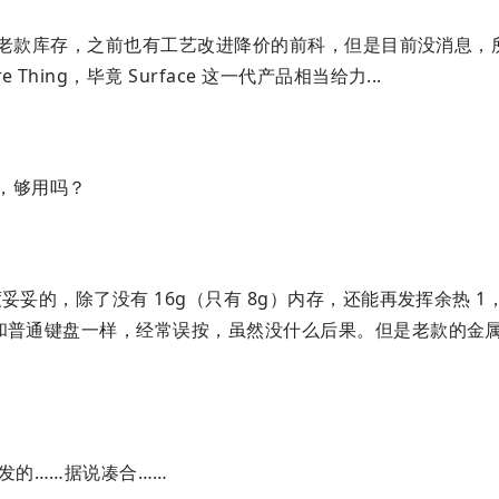
老款库存，之前也有工艺改进降价的前科，但是目前没消息，
hing，毕竟 Surface 这一代产品相当给力...
发吗，够用吗？
速度妥妥的，除了没有 16g（只有 8g）内存，还能再发挥余热 1
键做的和普通键盘一样，经常误按，虽然没什么后果。但是老款的金
 开发的……据说凑合……