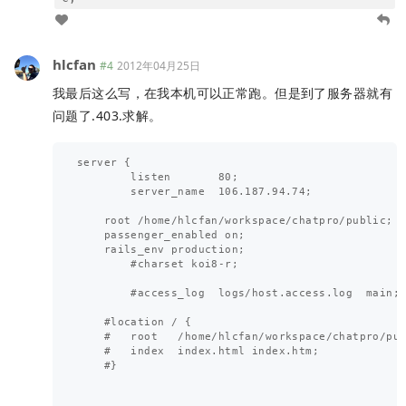
hlcfan
#4
2012年04月25日
我最后这么写，在我本机可以正常跑。但是到了服务器就有
问题了.403.求解。
server {

        listen       80;

        server_name  106.187.94.74;

    root /home/hlcfan/workspace/chatpro/public;

    passenger_enabled on;

    rails_env production;

        #charset koi8-r;

        #access_log  logs/host.access.log  main;

    #location / {

    #   root   /home/hlcfan/workspace/chatpro/pub
    #   index  index.html index.htm;

    #}
