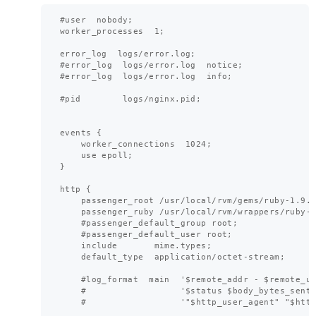
#user  nobody;

worker_processes  1;

error_log  logs/error.log;

#error_log  logs/error.log  notice;

#error_log  logs/error.log  info;

#pid        logs/nginx.pid;

events {

    worker_connections  1024;

    use epoll;

}

http {

    passenger_root /usr/local/rvm/gems/ruby-1.9.3
    passenger_ruby /usr/local/rvm/wrappers/ruby-1
    #passenger_default_group root;

    #passenger_default_user root;

    include       mime.types;

    default_type  application/octet-stream;

    #log_format  main  '$remote_addr - $remote_us
    #                  '$status $body_bytes_sent 
    #                  '"$http_user_agent" "$http