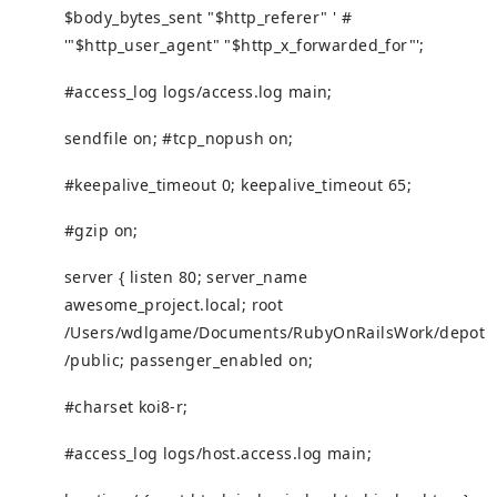
$body_bytes_sent "$http_referer" ' #
'"$http_user_agent" "$http_x_forwarded_for"';
#access_log logs/access.log main;
sendfile on; #tcp_nopush on;
#keepalive_timeout 0; keepalive_timeout 65;
#gzip on;
server { listen 80; server_name
awesome_project.local; root
/Users/wdlgame/Documents/RubyOnRailsWork/depot
/public; passenger_enabled on;
#charset koi8-r;
#access_log logs/host.access.log main;