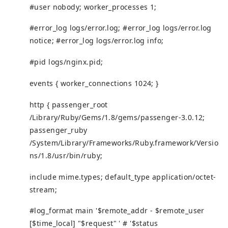
#user nobody; worker_processes 1;
#error_log logs/error.log; #error_log logs/error.log
notice; #error_log logs/error.log info;
#pid logs/nginx.pid;
events { worker_connections 1024; }
http { passenger_root
/Library/Ruby/Gems/1.8/gems/passenger-3.0.12;
passenger_ruby
/System/Library/Frameworks/Ruby.framework/Versio
ns/1.8/usr/bin/ruby;
include mime.types; default_type application/octet-
stream;
#log_format main '$remote_addr - $remote_user
[$time_local] "$request" ' # '$status