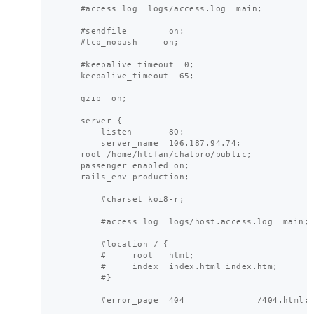
    #access_log  logs/access.log  main;

    #sendfile        on;

    #tcp_nopush     on;

    #keepalive_timeout  0;

    keepalive_timeout  65;

    gzip  on;

    server {

        listen       80;

        server_name  106.187.94.74;

    root /home/hlcfan/chatpro/public;

    passenger_enabled on;

    rails_env production;

        #charset koi8-r;

        #access_log  logs/host.access.log  main;

        #location / {

        #     root   html;

        #     index  index.html index.htm;

        #}

        #error_page  404              /404.html;
