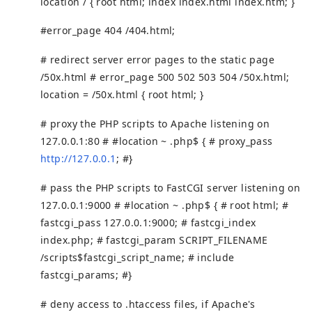
location / { root html; index index.html index.htm; }
#error_page 404 /404.html;
# redirect server error pages to the static page
/50x.html # error_page 500 502 503 504 /50x.html;
location = /50x.html { root html; }
# proxy the PHP scripts to Apache listening on
127.0.0.1:80 # #location ~ .php$ { # proxy_pass
http://127.0.0.1
; #}
# pass the PHP scripts to FastCGI server listening on
127.0.0.1:9000 # #location ~ .php$ { # root html; #
fastcgi_pass 127.0.0.1:9000; # fastcgi_index
index.php; # fastcgi_param SCRIPT_FILENAME
/scripts$fastcgi_script_name; # include
fastcgi_params; #}
# deny access to .htaccess files, if Apache's