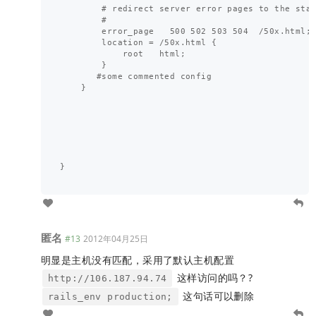
        # redirect server error pages to the stat
        #

        error_page   500 502 503 504  /50x.html;

        location = /50x.html {

            root   html;

        }

       #some commented config

    }

}

匿名
#13
2012年04月25日
明显是主机没有匹配，采用了默认主机配置
这样访问的吗？?
http://106.187.94.74
这句话可以删除
rails_env production;