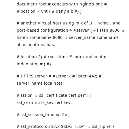
document root # concurs with nginx's one #
#location ~ /.ht { # deny all; #} }
# another virtual host using mix of IP-, name-, and
port-based configuration # #server { # listen 8000; #
listen somename:8080; # server_name somename
alias another.alias;
# location / { # root html; # index index.html
index.htm; # } #}
# HTTPS server # #server { # listen 443; #
server_name localhost;
# ssl on; # ssl_certificate cert.pem; #
ssl_certificate_key cert.key;
# ssl_session_timeout 5m;
# ssl_protocols SSLv2 SSLv3 TLSv1; # ssl_ciphers