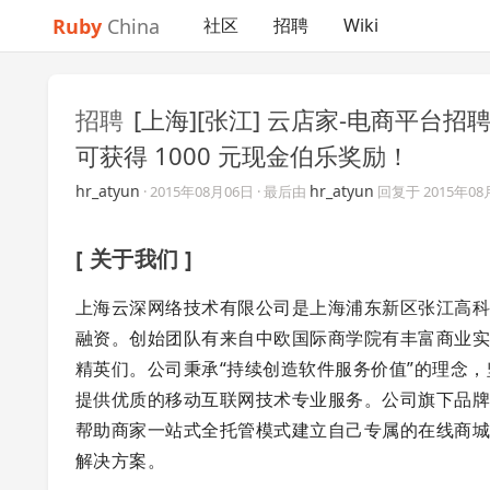
Ruby
China
社区
招聘
Wiki
招聘
[上海][张江] 云店家-电商平台招
可获得 1000 元现金伯乐奖励！
hr_atyun
hr_atyun
·
2015年08月06日
· 最后由
回复于
2015年08
[ 关于我们 ]
上海云深网络技术有限公司是上海浦东新区张江高科技园
融资。创始团队有来自中欧国际商学院有丰富商业实践
精英们。公司秉承“持续创造软件服务价值”的理念，
提供优质的移动互联网技术专业服务。公司旗下品
帮助商家一站式全托管模式建立自己专属的在线商城
解决方案。