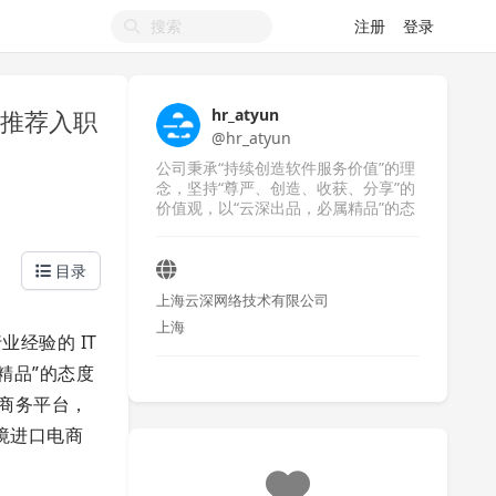
注册
登录
荐或推荐入职
hr_atyun
@hr_atyun
公司秉承“持续创造软件服务价值”的理
念，坚持“尊严、创造、收获、分享”的
价值观，以“云深出品，必属精品”的态
度提供优质的移动互联网技术专业服务
目录
上海云深网络技术有限公司
上海
经验的 IT
精品”的态度
子商务平台，
境进口电商