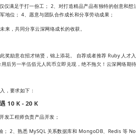
仅仅满足于打一份工； 2、对打造精品产品有独特的创意和想法
军地位； 4、愿意与团队合作成长和分享劳动成果；
好未来，共同分享云深网络成长的收获。
奖励意在招才纳贤，锦上添花。 自荐或者推荐 Ruby 人才
录用后另一半伍佰元人民币立即兑现，绝不拖欠！云深网络期
加入，要求如下：
0 K - 20 K
带领开发工程师负责产品开发；
作经验； 2、熟悉 MySQL 关系数据库和 MongoDB、Redis 等 N