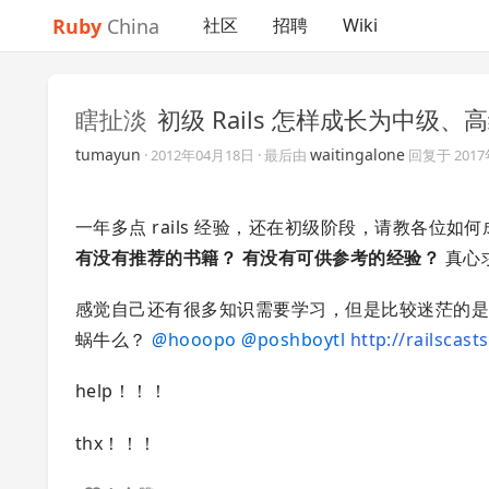
Ruby
China
社区
招聘
Wiki
瞎扯淡
初级 Rails 怎样成长为中级、高级 
tumayun
waitingalone
·
2012年04月18日
· 最后由
回复于
201
一年多点 rails 经验，还在初级阶段，请教各位如何成
有没有推荐的书籍？
有没有可供参考的经验？
真心
感觉自己还有很多知识需要学习，但是比较迷茫的
蜗牛么？
@
hooopo
@
poshboytl
http://railscast
help！！！
thx！！！