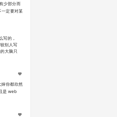
有少部分而
不一定要对某
怎么写的，
。比较别人写
们的大脑只
大婶你都欣然
是 web