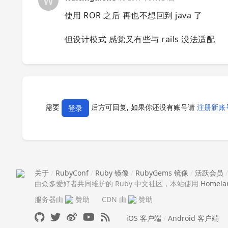
使用 ROR 之后 再也不想回到 java 了
但设计模式 感觉又有些与 rails 没法适配
需要
后方可回复, 如果你还没有账号请
注册新账
登录
关于
/
RubyConf
/
Ruby 镜像
/
RubyGems 镜像
/
活跃会员
由众多爱好者共同维护的 Ruby 中文社区，本站使用
Homela
服务器由
赞助
CDN 由
赞助
iOS 客户端
/
Android 客户端