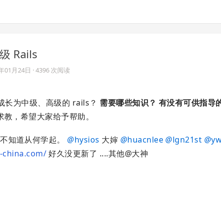
Rails
7年01月24日
· 4396 次阅读
长为中级、高级的 rails？
需要哪些知识？
有没有可供指导
求教，希望大家给予帮助。
是不知道从何学起。
@
hysios
大婶
@
huacnlee
@
lgn21st
@
y
s-china.com/
好久没更新了 ....其他@大神