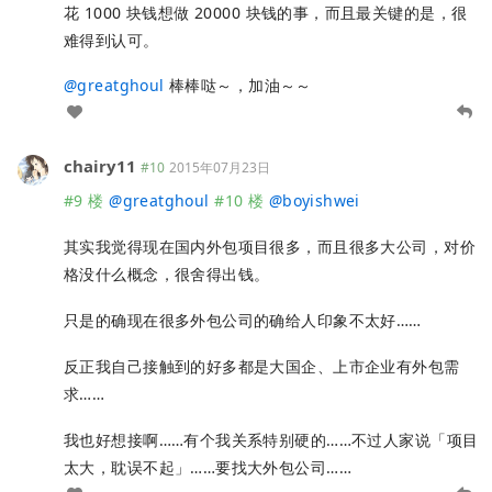
花 1000 块钱想做 20000 块钱的事，而且最关键的是，很
难得到认可。
@
greatghoul
棒棒哒～，加油～～
chairy11
#10
2015年07月23日
#9 楼
@
greatghoul
#10 楼
@
boyishwei
其实我觉得现在国内外包项目很多，而且很多大公司，对价
格没什么概念，很舍得出钱。
只是的确现在很多外包公司的确给人印象不太好……
反正我自己接触到的好多都是大国企、上市企业有外包需
求……
我也好想接啊……有个我关系特别硬的……不过人家说「项目
太大，耽误不起」……要找大外包公司……