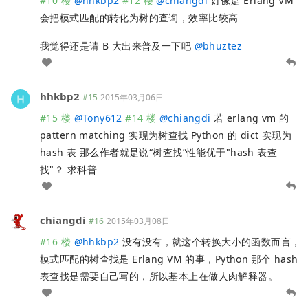
#10 楼
@
hhkbp2
#12 楼
@
chiangdi
好像是 Erlang VM
会把模式匹配的转化为树的查询，效率比较高
我觉得还是请 B 大出来普及一下吧
@
bhuztez
hhkbp2
#15
2015年03月06日
#15 楼
@
Tony612
#14 楼
@
chiangdi
若 erlang vm 的
pattern matching 实现为树查找 Python 的 dict 实现为
hash 表 那么作者就是说“树查找”性能优于"hash 表查
找"？ 求科普
chiangdi
#16
2015年03月08日
#16 楼
@
hhkbp2
没有没有，就这个转换大小的函数而言，
模式匹配的树查找是 Erlang VM 的事，Python 那个 hash
表查找是需要自己写的，所以基本上在做人肉解释器。