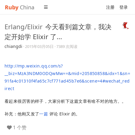
Ruby
China
注册
登录
Erlang/Elixir
今天看到篇文章，我决
定开始学 Elixir 了...
chiangdi
·
2015年03月05日
· 7389 次阅读
http://mp.weixin.qq.com/s?
__biz=MzA3NDM0ODQwMw==&mid=205850858&idx=1&sn=
91fa4c01310f4fa65c7cf771ad45b7e6&scene=4#wechat_red
irect
看起来很厉害的样子，大家分析下这篇文章有啥不对的地方。。
补充：他刚又发了
一篇
评论 Elixir 的。
1 个赞