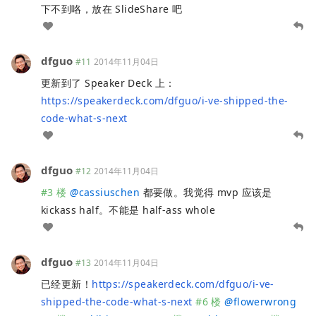
下不到咯，放在 SlideShare 吧
dfguo
#11
2014年11月04日
更新到了 Speaker Deck 上：
https://speakerdeck.com/dfguo/i-ve-shipped-the-
code-what-s-next
dfguo
#12
2014年11月04日
#3 楼
@
cassiuschen
都要做。我觉得 mvp 应该是
kickass half。不能是 half-ass whole
dfguo
#13
2014年11月04日
已经更新！
https://speakerdeck.com/dfguo/i-ve-
shipped-the-code-what-s-next
#6 楼
@
flowerwrong