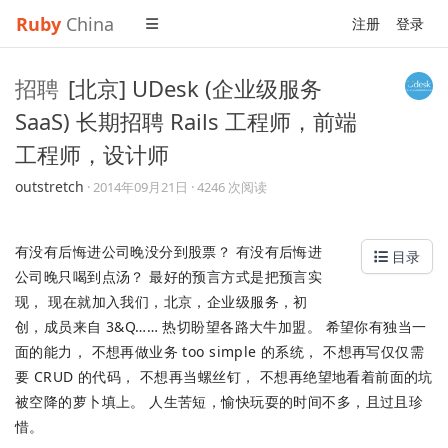
Ruby
China
注册
登录
招聘
[北京] UDesk (企业级服务
SaaS) 长期招聘 Rails 工程师，前端
工程师，设计师
outstretch
·
2014年09月21日
· 4246 次阅读
有没有后悔进公司晚没分到股票？ 有没有后悔进
目录
公司晚只喝到点汤？ 最好的预言方式是把预言实
现， 现在就加入我们，北京，企业级服务，初
创，成员来自 3&Q…… 热切盼望各路大牛加盟。 希望你有独当一
面的能力， 不想再做业务 too simple 的系统， 不想再写仅仅需
要 CRUD 的代码， 不想再当螺丝钉， 不想再绝望地看着前面的坑
被空降的萝卜填上。 人生苦短，愉快玩耍的时间不多，且过且珍
惜。