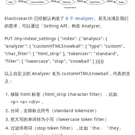
Elasticsearch 已经默认构造了
8 个 Analyzer
。若无法满足我们
的需求，可以通过「Setting API」构造 Analyzer。
PUT /my-index/_settings { "index": { "analysis": {
"analyzer": { "customHTMLSnowball": { "type": "custom",
"char_filter": [ "html_strip" ], "tokenizer": "standard",
"filter": [ "lowercase", "stop", "snowball" ] }}}}}
以上自定义的 Analyzer 名为 customHTMLSnowball，代表的含
义：
移除 html 标签（html_strip character filter），比如
<p> <a> <div> 。
分词，去除标点符号（standard tokenizer）
把大写的单词转为小写（lowercase token filter）
过滤停用词（stop token filter），比如「the」 「they」