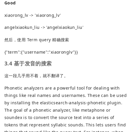
Good
xiaorong_lv -> 'xiaorong_lv'
angelxiaokun_liu -> 'angelxiaokun_liu'
然后，使用 Term query 精确搜索
{"term":{"username":"xiaoronglv"}}
3.4 基于发音的搜索
这一段几乎用不着，就不翻译了。
Phonetic analyzers are a powerful tool for dealing with
things like real names and usernames. These can be used
by installing the elasticsearch-analysis-phonetic plugin.
The goal of a phonetic analyzer, like metaphone or
soundex is to convert the source text into a series of
tokens that represent syllabic sounds. This lets users find