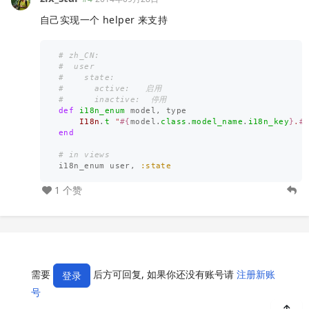
自己实现一个 helper 来支持
# zh_CN:
#  user
#    state:
#      active:   启用
#      inactive:  停用
def
i18n_enum
model
,
type
I18n
.
t
"
#{
model
.
class
.
model_name
.
i18n_key
}
.
#
end
# in views
i18n_enum
user
,
:state
1 个赞
需要
后方可回复, 如果你还没有账号请
注册新账
登录
号