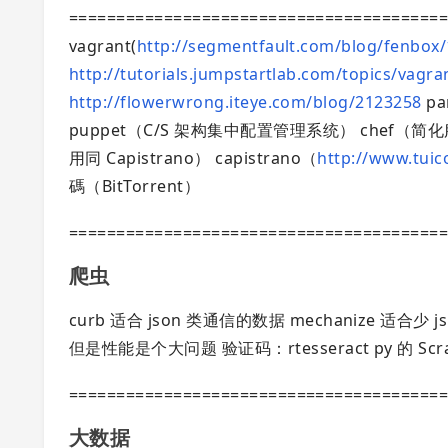
=======================================
vagrant(
http://segmentfault.com/blog/fenbox
http://tutorials.jumpstartlab.com/topics/vagra
http://flowerwrong.iteye.com/blog/2123258
pa
puppet（C/S 架构集中配置管理系统） chef
用同 Capistrano） capistrano（
http://www.tuic
碼（BitTorrent）
=======================================
爬虫
curb 适合 json 类通信的数据 mechanize 适合
但是性能是个大问题 验证码：rtesseract py 的 S
=======================================
大数据