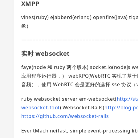
XMPP
vines(ruby) ejabberd(erlang) openfire(java
象）
=======================================
实时 websocket
faye(node 和 ruby 两个版本) socket.io(nodej
应用程序运行器，） webRPC(WebRTC 实现了基
音频），使用 WebRTC 会是更好的选择 sse 协议（w3c
ruby websocket server em-websocket(
http://s
websocket-tool
) Websocket-Rails(
http://blog.
https://github.com/websocket-rails
EventMachine(fast, simple event-processing li