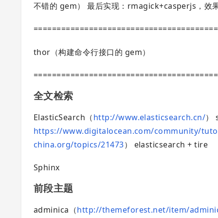
不错的 gem） 最后实现：rmagick+casperjs，效果
=======================================
thor（构建命令行接口的 gem）
=======================================
全文检索
ElasticSearch（
http://www.elasticsearch.cn/
） 
https://www.digitalocean.com/community/tutori
china.org/topics/21473
） elasticsearch + tire
Sphinx
前段主题
adminica（
http://themeforest.net/item/admini