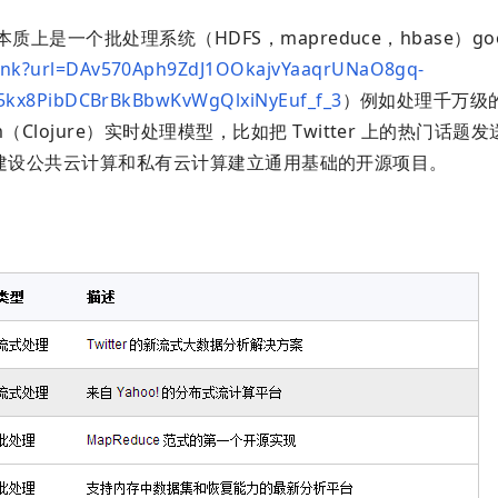
上是一个批处理系统（HDFS，mapreduce，hbase）goo
link?url=DAv570Aph9ZdJ1OOkajvYaaqrUNaO8gq-
h5kx8PibDCBrBkBbwKvWgQlxiNyEuf_f_3
）例如处理千万级
Clojure）实时处理模型，比如把 Twitter 上的热门话题
on）为建设公共云计算和私有云计算建立通用基础的开源项目。