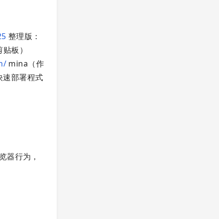
25
整理版：
和剪贴板）
m/
mina（作
上快速部署程式
拟浏览器行为，