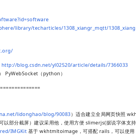
software?id=software
ere/library/techarticles/1308_xiangr_mqtt/1308_xian
t.org/
）
http://blog.csdn.net/yl02520/article/details/7366033
s） PyWebSocket（python）
===============
ina.net/lidonghao/blog/90083
）适合建立全局网页快照 wkhtm
S（可以部分截屏）建议采用他，使用方便 slimerjs(据说字体支
ared/IMGKit
基于 wkhtmltoimage，可搭配 rails，可以使用