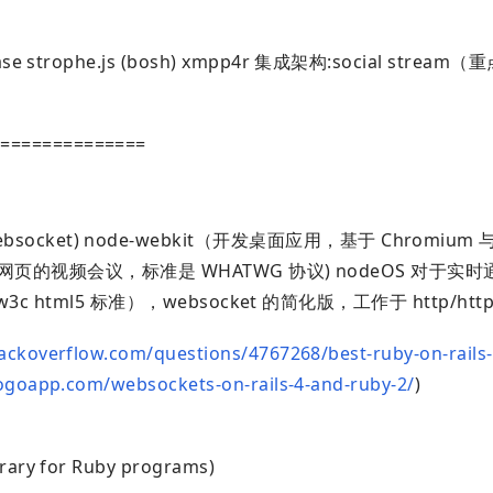
) tigase strophe.js (bosh) xmpp4r 集成架构:social strea
===============
s websocket) node-webkit（开发桌面应用，基于 Chromium 与
于网页的视频会议，标准是 WHATWG 协议) nodeOS 对于实
 html5 标准），websocket 的简化版，工作于 http/http
tackoverflow.com/questions/4767268/best-ruby-on-rails-
pogoapp.com/websockets-on-rails-4-and-ruby-2/
)
brary for Ruby programs)