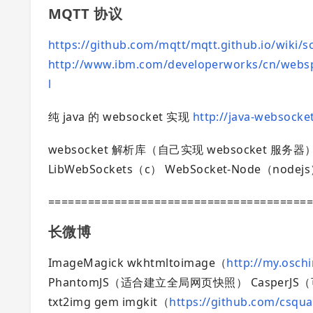
MQTT 协议
https://github.com/mqtt/mqtt.github.io/wiki/
http://www.ibm.com/developerworks/cn/websph
l
纯 java 的 websocket 实现
http://java-websocke
websocket 解析库（自己实现 websocket 服务器
LibWebSockets（c） WebSocket-Node（nodej
=======================================
长微博
ImageMagick wkhtmltoimage（
http://my.osch
PhantomJS（适合建立全局网页快照） CasperJ
txt2img gem imgkit（
https://github.com/csqu