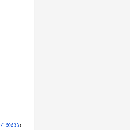
m
w/160638
）