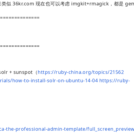
类似 36kr.com 现在也可以考虑 imgkit+rmagick，都是 ge
===============
===============
solr + sunspot（
https://ruby-china.org/topics/21562
als/how-to-install-solr-on-ubuntu-14-04
https://ruby-
ca-the-professional-admin-template/full_screen_previe