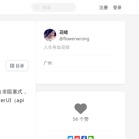
注册
登录
花错
@flowerwrong
人生有如花错
广州
目录
ing（非阻塞式，
erUI（api
56 个赞