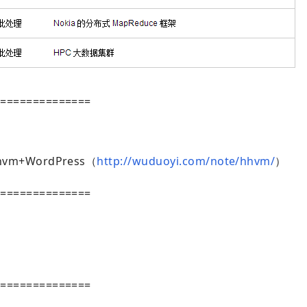
===============
hvm+WordPress（
http://wuduoyi.com/note/hhvm/
）
===============
===============