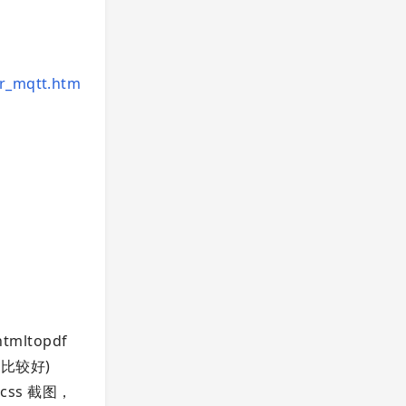
gr_mqtt.htm
ltopdf
持比较好)
 css 截图，