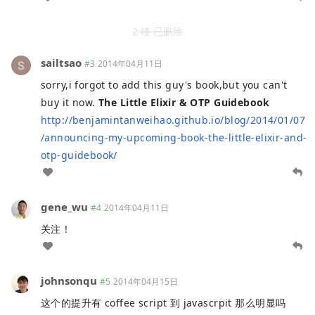
2 楼 已删除
sailtsao
#3
2014年04月11日
sorry,i forgot to add this guy's book,but you can't
buy it now.
The Little Elixir & OTP Guidebook
http://benjamintanweihao.github.io/blog/2014/01/07
/announcing-my-upcoming-book-the-little-elixir-and-
otp-guidebook/
gene_wu
#4
2014年04月11日
关注！
johnsonqu
#5
2014年04月15日
这个的提升有 coffee script 到 javascrpit 那么明显吗