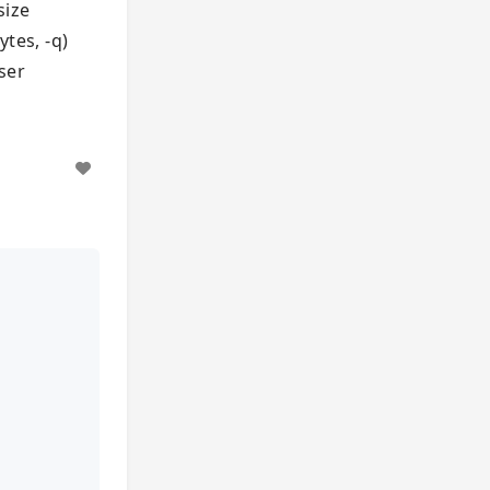
size
ytes, -q)
user