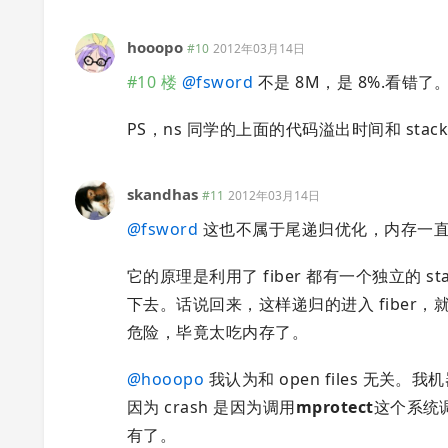
hooopo
#10
2012年03月14日
#10 楼
@
fsword
不是 8M，是 8%.看错了。
PS，ns 同学的上面的代码溢出时间和 stack s
skandhas
#11
2012年03月14日
@
fsword
这也不属于尾递归优化，内存一直增长，吃
它的原理是利用了 fiber 都有一个独立的 st
下去。话说回来，这样递归的进入 fiber，就
危险，毕竟太吃内存了。
@
hooopo
我认为和 open files 无关。我
因为 crash 是因为调用
mprotect
这个系统调
有了。