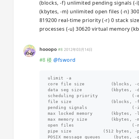
(blocks, -f) unlimited pending signals 
(kbytes, -m) unlimited open files (-n) 3
819200 real-time priority (-r) 0 stack si
processes (-u) 30620 virtual memory (kbyt
hooopo
#8
2012年03月14日
#8 楼
@
fsword
ulimit -a

core file size          (blocks, -c
data seg size           (kbytes, -d
scheduling priority             (-e
file size               (blocks, -f
pending signals                 (-i
max locked memory       (kbytes, -l
max memory size         (kbytes, -m
open files                      (-n
pipe size            (512 bytes, -p
POSIX message queues     (bytes, -q