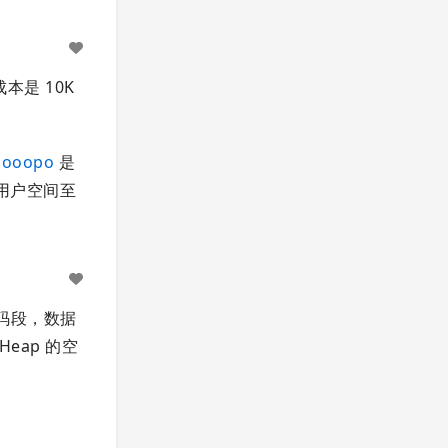
本是 10K
hooopo
是
（用户空间至
代码段，数据
eap 的空