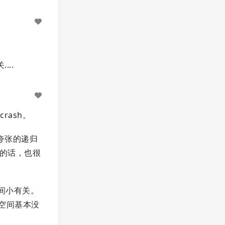
...
rash。
样夸张的递归
太深的话，也很
程空间小有关。
程空间基本没