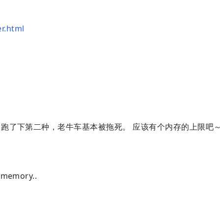
er.html
的，跑了下第二种，老牛车基本被拖死。 应该有个内存的上限吧
emory..