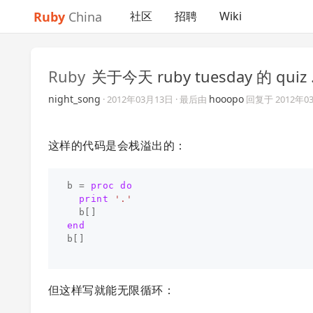
Ruby
China
社区
招聘
Wiki
Ruby
关于今天 ruby tuesday 的 quiz ..
night_song
hooopo
·
2012年03月13日
· 最后由
回复于
2012年0
这样的代码是会栈溢出的：
b
=
proc
do
print
'.'
b
[]
end
b
[]
但这样写就能无限循环：