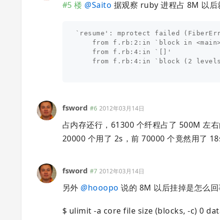
#5 楼
@
Saito
据观察 ruby 进程占 8M 以
`resume': mprotect failed (FiberErr
    from f.rb:2:in `block in <main>
    from f.rb:4:in `[]'

    from f.rb:4:in `block (2 levels
fsword
#6
2012年03月14日
占内存还行，61300 个纤程占了 500M 
20000 个用了 2s，前 70000 个竟然用了 18
fsword
#7
2012年03月14日
另外
@
hooopo
说的 8M 以后挂掉是怎么回
$ ulimit -a core file size (blocks, -c) 0 da