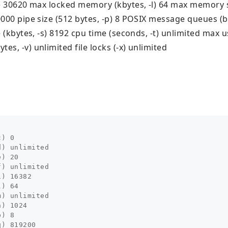
(-i) 30620 max locked memory (kbytes, -l) 64 max memory 
00000 pipe size (512 bytes, -p) 8 POSIX message queues (b
ze (kbytes, -s) 8192 cpu time (seconds, -t) unlimited max 
es, -v) unlimited file locks (-x) unlimited
) 0

) unlimited

) 20

) unlimited

) 16382

) 64

) unlimited

) 1024

) 8

) 819200
