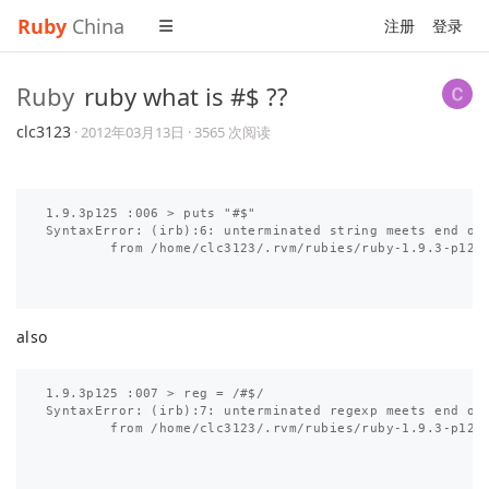
Ruby
China
注册
登录
Ruby
ruby what is #$ ??
clc3123
·
2012年03月13日
· 3565 次阅读
1.9.3p125 :006 > puts "#$"

SyntaxError: (irb):6: unterminated string meets end of 
        from /home/clc3123/.rvm/rubies/ruby-1.9.3-p125/
also
1.9.3p125 :007 > reg = /#$/

SyntaxError: (irb):7: unterminated regexp meets end of 
        from /home/clc3123/.rvm/rubies/ruby-1.9.3-p125/