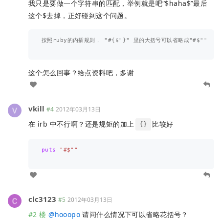
我只是要做一个字符串的匹配，举例就是吧“$haha$”最后
这个$去掉，正好碰到这个问题。
按照ruby的内插规则， "#{$"}" 里的大括号可以省略成"#$""

这个怎么回事？给点资料吧，多谢
vkill
#4
2012年03月13日
在 irb 中不行啊？还是规矩的加上
比较好
{}
puts
"#$""

clc3123
#5
2012年03月13日
#2 楼
@
hooopo
请问什么情况下可以省略花括号？