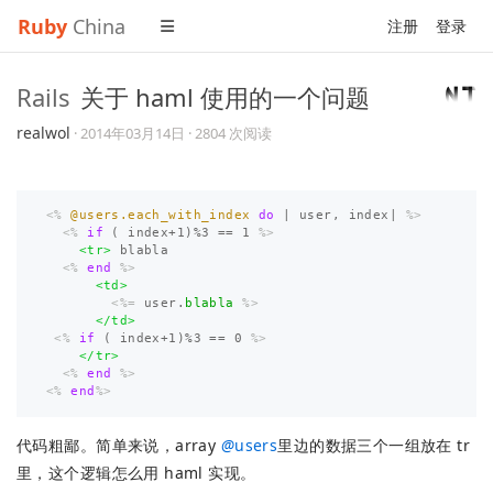
Ruby
China
注册
登录
Rails
关于 haml 使用的一个问题
realwol
·
2014年03月14日
· 2804 次阅读
<%
@users.each_with_index
do
|
user
,
index
|
%>
<%
if
(
index
+
1
)
%
3
==
1
%>
<tr>
 blabla

<%
end
%>
<td>
<%=
user
.
blabla
%>
</td>
<%
if
(
index
+
1
)
%
3
==
0
%>
</tr>
<%
end
%>
<%
end
%>
代码粗鄙。简单来说，array
@
users
里边的数据三个一组放在 tr
里，这个逻辑怎么用 haml 实现。