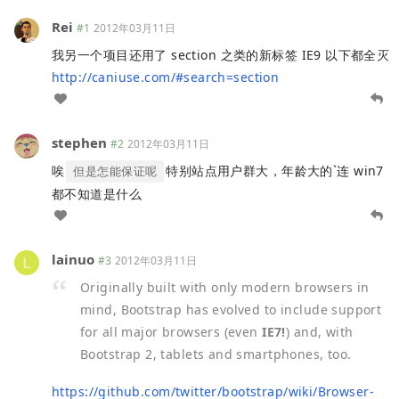
Rei
#1
2012年03月11日
我另一个项目还用了 section 之类的新标签 IE9 以下都全灭
http://caniuse.com/#search=section
stephen
#2
2012年03月11日
唉
特别站点用户群大，年龄大的`连 win7
但是怎能保证呢
都不知道是什么
lainuo
#3
2012年03月11日
Originally built with only modern browsers in
mind, Bootstrap has evolved to include support
for all major browsers (even
IE7!
) and, with
Bootstrap 2, tablets and smartphones, too.
https://github.com/twitter/bootstrap/wiki/Browser-