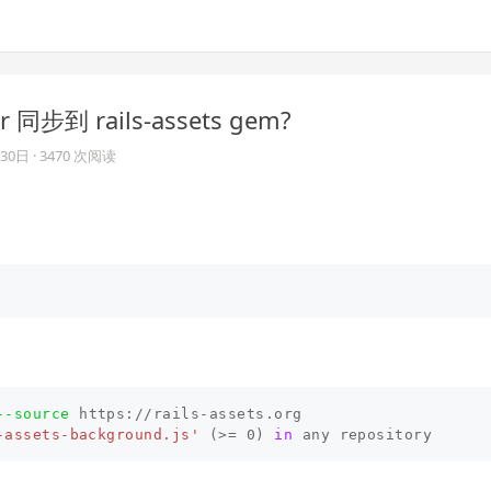
 同步到 rails-assets gem?
月30日
· 3470 次阅读
--source
 https://rails-assets.org

-assets-background.js'
(>=
 0
)
in 