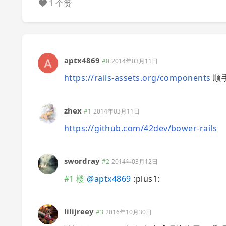
1 个赞
aptx4869
#0
2014年03月11日
https://rails-assets.org/components
顺
zhex
#1
2014年03月11日
https://github.com/42dev/bower-rails
swordray
#2
2014年03月12日
#1 楼
@
aptx4869
:plus1:
lilijreey
#3
2016年10月30日