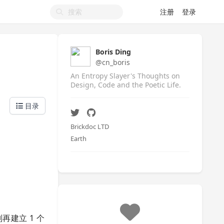
注册
登录
Boris Ding
@cn_boris
An Entropy Slayer's Thoughts on
Design, Code and the Poetic Life.
目录
Brickdoc LTD
Earth
，则再建立 1 个