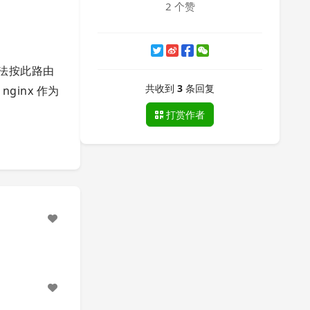
2 个赞
无法按此路由
共收到
3
条回复
nginx 作为
打赏作者