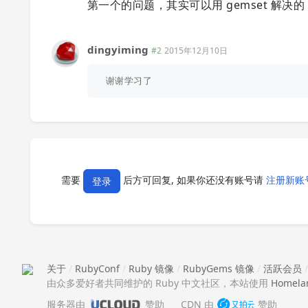
第一个的问题，其实可以用 gemset 解决的，我是 rai
dingyiming
#2
2015年12月10日
需要
后方可回复, 如果你还没有账号请
注册新账
登录
关于
/
RubyConf
/
Ruby 镜像
/
RubyGems 镜像
/
活跃会员
由众多爱好者共同维护的 Ruby 中文社区，本站使用
Homela
服务器由
赞助
CDN 由
赞助