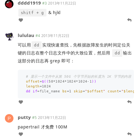
dddd1919
#3
2013年11月22日
& hjkl
shitf + g
lululau
#4
2013年11月22日
可以用
实现快速查找，先根据故障发生的时间定位关
dd
键的日志在整个日志文件中的大致位置，然后用
输出
dd
这部分的日志再 grep 即可：
# 显示一个文件中从第 50G 个字节开始的长度为 1K 字节的内容
offset
=
$((
50
*
1024
*
1024
*
1024
-
1
))
length
=
dd 
if
=
file_name 
bs
=
1 
skip
=
"
$offset
"
count
=
"
$leng
putty
#5
2013年11月22日
papertrail 才免费 100M