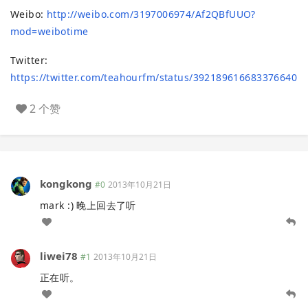
Weibo:
http://weibo.com/3197006974/Af2QBfUUO?
mod=weibotime
Twitter:
https://twitter.com/teahourfm/status/392189616683376640
2 个赞
kongkong
#0
2013年10月21日
mark :) 晚上回去了听
liwei78
#1
2013年10月21日
正在听。