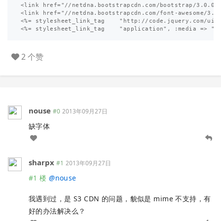
<link href="//netdna.bootstrapcdn.com/bootstrap/3.0.0/c
<link href="//netdna.bootstrapcdn.com/font-awesome/3.2.
<%= stylesheet_link_tag    "http://code.jquery.com/ui/1
2 个赞
nouse
#0
2013年09月27日
缺字体
sharpx
#1
2013年09月27日
#1 楼
@
nouse
我遇到过，是 S3 CDN 的问题，貌似是 mime 不支持，有
好的办法解决么？