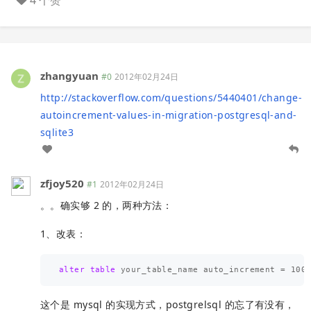
zhangyuan
#0
2012年02月24日
http://stackoverflow.com/questions/5440401/change-
autoincrement-values-in-migration-postgresql-and-
sqlite3
zfjoy520
#1
2012年02月24日
。。确实够 2 的，两种方法：
1、改表：
alter
table
your_table_name
auto_increment
=
100
这个是 mysql 的实现方式，postgrelsql 的忘了有没有，