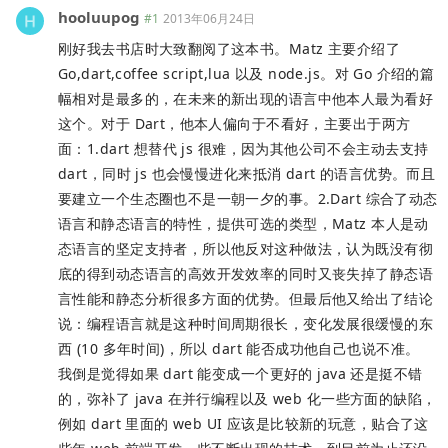
hooluupog
#1
2013年06月24日
刚好我去书店时大致翻阅了这本书。Matz 主要介绍了
Go,dart,coffee script,lua 以及 node.js。对 Go 介绍的篇
幅相对是最多的，在未来的新出现的语言中他本人最为看好
这个。对于 Dart，他本人偏向于不看好，主要出于两方
面：1.dart 想替代 js 很难，因为其他公司不会主动去支持
dart，同时 js 也会慢慢进化来抵消 dart 的语言优势。而且
要建立一个生态圈也不是一朝一夕的事。2.Dart 综合了动态
语言和静态语言的特性，提供可选的类型，Matz 本人是动
态语言的坚定支持者，所以他反对这种做法，认为既没有彻
底的得到动态语言的高效开发效率的同时又丧失掉了静态语
言性能和静态分析很多方面的优势。但最后他又给出了结论
说：编程语言就是这种时间周期很长，变化发展很缓慢的东
西 (10 多年时间)，所以 dart 能否成功他自己也说不准。
我倒是觉得如果 dart 能变成一个更好的 java 还是挺不错
的，弥补了 java 在并行编程以及 web 化一些方面的缺陷，
例如 dart 里面的 web UI 应该是比较新的玩意，贴合了这