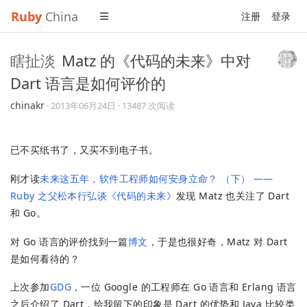
Ruby
China
注册
登录
瞎扯淡
Matz 的《代码的未来》中对
Dart 语言是如何评价的
chinakr
·
2013年06月24日
· 13487 次阅读
已不买纸书了，又买不到电子书。
刚才读
未来这五年，软件工程师如何安身立命？ （下） ——
Ruby 之父松本行弘谈《代码的未来》
发现 Matz 也关注了 Dart
和 Go。
对 Go 语言的评价找到一篇
博文
，于是也很好奇，Matz 对 Dart
是如何看待的？
上次参加
GDG
，一位 Google 的工程师在 Go 语言和 Erlang 语言
之后介绍了 Dart，给我留下的印象是 Dart 的优势和 Java 比较类