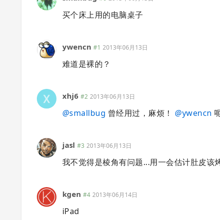
买个床上用的电脑桌子
ywencn
#1
2013年06月13日
难道是裸的？
xhj6
#2
2013年06月13日
@
smallbug
曾经用过，麻烦！
@
ywencn
呃
jasl
#3
2013年06月13日
我不觉得是棱角有问题...用一会估计肚皮该烤熟
kgen
#4
2013年06月14日
iPad