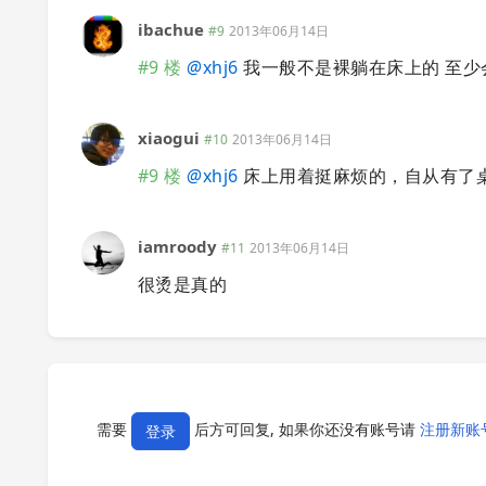
ibachue
#9
2013年06月14日
#9 楼
@
xhj6
我一般不是裸躺在床上的 至少
xiaogui
#10
2013年06月14日
#9 楼
@
xhj6
床上用着挺麻烦的，自从有了桌子
iamroody
#11
2013年06月14日
很烫是真的
需要
后方可回复, 如果你还没有账号请
注册新账
登录