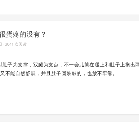
 很蛋疼的没有？
日
· 3041 次阅读
，以肚子为支撑，双腿为支点，不一会儿就在腿上和肚子上搁出
手又不能自然舒展，并且肚子圆鼓鼓的，也放不牢靠。