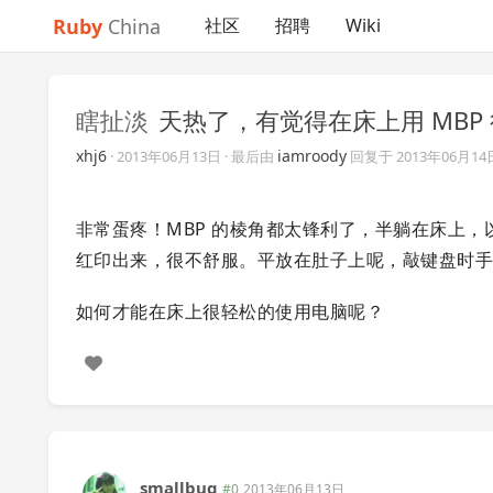
Ruby
China
社区
招聘
Wiki
瞎扯淡
天热了，有觉得在床上用 MBP
xhj6
iamroody
·
2013年06月13日
· 最后由
回复于
2013年06月14
非常蛋疼！MBP 的棱角都太锋利了，半躺在床上
红印出来，很不舒服。平放在肚子上呢，敲键盘时
如何才能在床上很轻松的使用电脑呢？
smallbug
#0
2013年06月13日