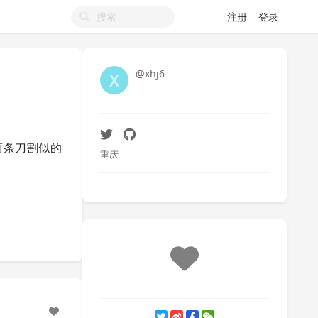
注册
登录
@xhj6
两条刀割似的
重庆