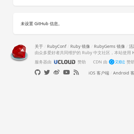
未设置 GitHub 信息。
关于
/
RubyConf
/
Ruby 镜像
/
RubyGems 镜像
/
活
由众多爱好者共同维护的 Ruby 中文社区，本站使用
服务器由
赞助
CDN 由
赞
iOS 客户端
/
Android