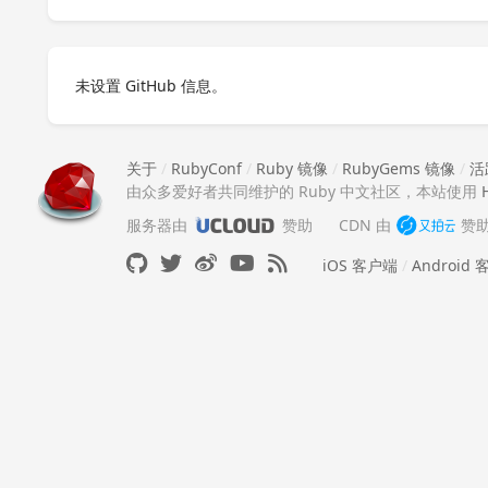
未设置 GitHub 信息。
关于
/
RubyConf
/
Ruby 镜像
/
RubyGems 镜像
/
活
由众多爱好者共同维护的 Ruby 中文社区，本站使用
服务器由
赞助
CDN 由
赞
iOS 客户端
/
Android