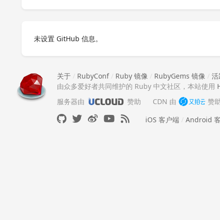
未设置 GitHub 信息。
关于
/
RubyConf
/
Ruby 镜像
/
RubyGems 镜像
/
活
由众多爱好者共同维护的 Ruby 中文社区，本站使用
服务器由
赞助
CDN 由
赞
iOS 客户端
/
Android