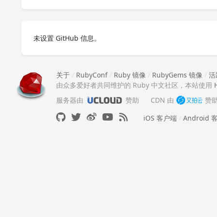
未设置 GitHub 信息。
关于
/
RubyConf
/
Ruby 镜像
/
RubyGems 镜像
/
活
由众多爱好者共同维护的 Ruby 中文社区，本站使用
服务器由
赞助
CDN 由
赞
iOS 客户端
/
Android