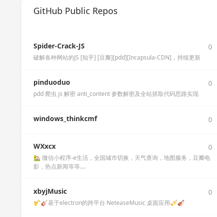
GitHub Public Repos
Spider-Crack-JS
0
破解各种网站的JS [知乎] [豆瓣][pdd][Incapsula-CDN]，持续更新
pinduoduo
0
pdd 爬虫 js 解密 anti_content 参数解密及全站抓取代码思路实现
windows_thinkcmf
0
WXxcx
0
🏡 微信小程序-e生活，全国城市切换，天气查询，地图服务，豆瓣电
影，热点新闻等等....
xbyjMusic
0
🎷🎸基于electron的跨平台 NeteaseMusic 桌面应用🎺🎻