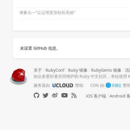
睿象云—“让运维更加轻松高效”
未设置 GitHub 信息。
关于
/
RubyConf
/
Ruby 镜像
/
RubyGems 镜像
/
活
由众多爱好者共同维护的 Ruby 中文社区，本站使用
服务器由
赞助
CDN 由
赞
iOS 客户端
/
Android