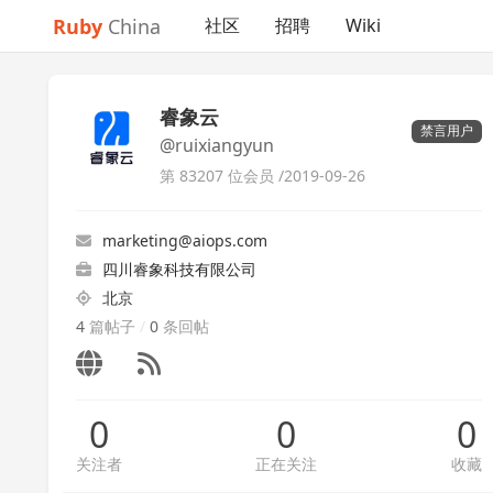
Ruby
China
社区
招聘
Wiki
睿象云
禁言用户
@ruixiangyun
第 83207 位会员 /
2019-09-26
marketing@aiops.com
四川睿象科技有限公司
北京
4
篇帖子
/
0
条回帖
0
0
0
关注者
正在关注
收藏