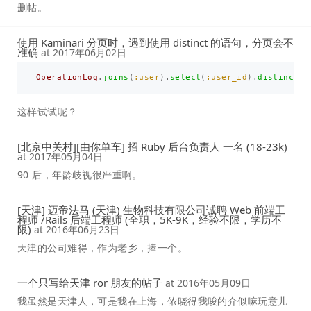
删帖。
使用 Kaminari 分页时，遇到使用 distinct 的语句，分页会不
准确
at
2017年06月02日
OperationLog
.
joins
(
:user
).
select
(
:user_id
).
distinct
.
w
这样试试呢？
[北京中关村][由你单车] 招 Ruby 后台负责人 一名 (18-23k)
at
2017年05月04日
90 后，年龄歧视很严重啊。
[天津] 迈帝法马 (天津) 生物科技有限公司诚聘 Web 前端工
程师 /Rails 后端工程师 (全职，5K-9K，经验不限，学历不
限)
at
2016年06月23日
天津的公司难得，作为老乡，捧一个。
一个只写给天津 ror 朋友的帖子
at
2016年05月09日
我虽然是天津人，可是我在上海，侬晓得我唆的介似嘛玩意儿