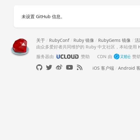
未设置 GitHub 信息。
关于
/
RubyConf
/
Ruby 镜像
/
RubyGems 镜像
/
活
由众多爱好者共同维护的 Ruby 中文社区，本站使用
服务器由
赞助
CDN 由
赞
iOS 客户端
/
Android