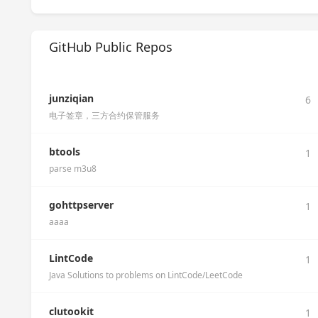
GitHub Public Repos
junziqian
6
电子签章，三方合约保管服务
btools
1
parse m3u8
gohttpserver
1
aaaa
LintCode
1
Java Solutions to problems on LintCode/LeetCode
clutookit
1