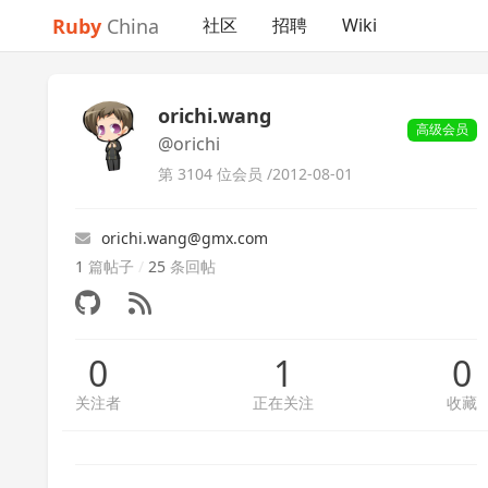
Ruby
China
社区
招聘
Wiki
orichi.wang
高级会员
@orichi
第 3104 位会员 /
2012-08-01
orichi.wang@gmx.com
1
篇帖子
/
25
条回帖
0
1
0
关注者
正在关注
收藏