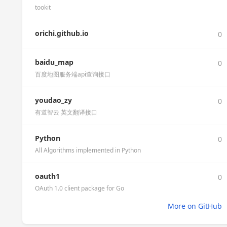
tookit
orichi.github.io
0
baidu_map
0
百度地图服务端api查询接口
youdao_zy
0
有道智云 英文翻译接口
Python
0
All Algorithms implemented in Python
oauth1
0
OAuth 1.0 client package for Go
More on GitHub