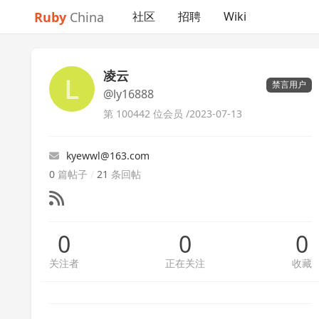
Ruby
China
社区
招聘
Wiki
凌云
禁言用户
@ly16888
第 100442 位会员 /
2023-07-13
kyewwl@163.com
0
篇帖子
/
21
条回帖
0
0
0
关注者
正在关注
收藏