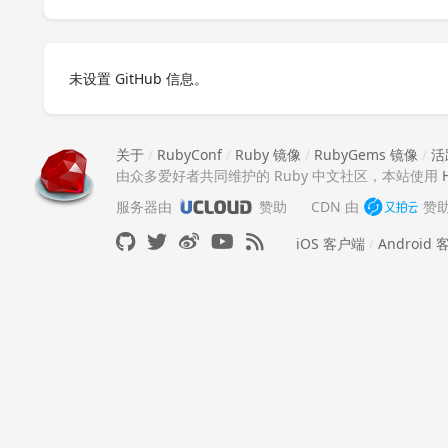
未设置 GitHub 信息。
关于
/
RubyConf
/
Ruby 镜像
/
RubyGems 镜像
/
活
由众多爱好者共同维护的 Ruby 中文社区，本站使用
服务器由
赞助
CDN 由
赞
iOS 客户端
/
Android