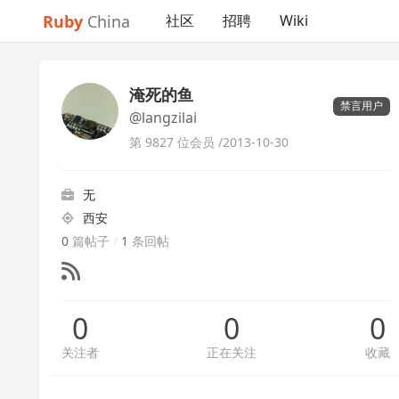
Ruby
China
社区
招聘
Wiki
淹死的鱼
禁言用户
@langzilai
第 9827 位会员 /
2013-10-30
无
西安
0
篇帖子
/
1
条回帖
0
0
0
关注者
正在关注
收藏