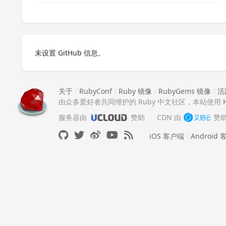
未设置 GitHub 信息。
关于
/
RubyConf
/
Ruby 镜像
/
RubyGems 镜像
/
活
由众多爱好者共同维护的 Ruby 中文社区，本站使用
服务器由
赞助
CDN 由
赞
iOS 客户端
/
Android