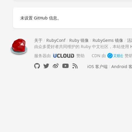
未设置 GitHub 信息。
关于
/
RubyConf
/
Ruby 镜像
/
RubyGems 镜像
/
活
由众多爱好者共同维护的 Ruby 中文社区，本站使用
服务器由
赞助
CDN 由
赞
iOS 客户端
/
Android