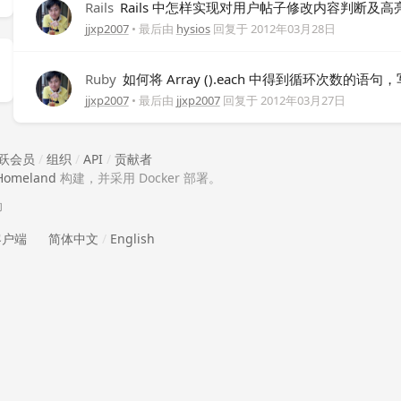
Rails
Rails 中怎样实现对用户帖子修改内容判断及高
jjxp2007
• 最后由
hysios
回复于
2012年03月28日
Ruby
如何将 Array ().each 中得到循环次数的语
jjxp2007
• 最后由
jjxp2007
回复于
2012年03月27日
跃会员
/
组织
/
API
/
贡献者
Homeland
构建，并采用 Docker 部署。
助
 客户端
简体中文
/
English