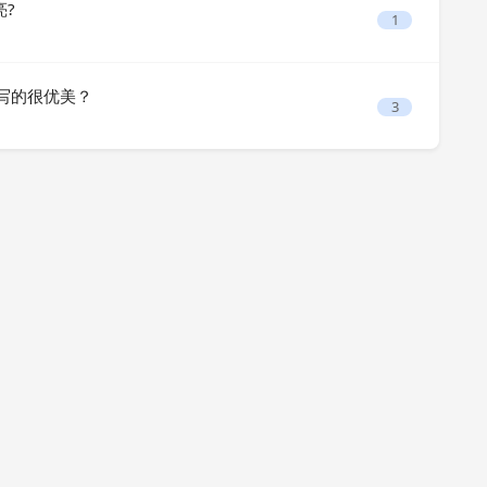
亮?
1
句，写的很优美？
3