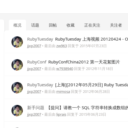
概况
话题
回帖
收藏
正在关注
关注者
RubyTuesday
RubyTuesday 上海视频 20120424 -
jjxp2007
• 最后由
zw963
回复于
2015年07月23日
RubyConf
RubyConfChina2012 第一天花絮图片
jjxp2007
• 最后由
w7938940
回复于
2012年11月18日
RubyTuesday
[上海][2012年05月29日] Ruby Tues
jjxp2007
• 最后由
mimosa
回复于
2012年06月28日
新手问题
【提问】请教一个 SQL 字符串转换成数组
jjxp2007
• 最后由
liprais
回复于
2015年06月23日