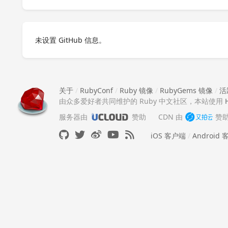
未设置 GitHub 信息。
关于
/
RubyConf
/
Ruby 镜像
/
RubyGems 镜像
/
活
由众多爱好者共同维护的 Ruby 中文社区，本站使用
服务器由
赞助
CDN 由
赞
iOS 客户端
/
Android