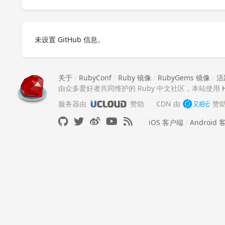
未设置 GitHub 信息。
关于
/
RubyConf
/
Ruby 镜像
/
RubyGems 镜像
/
活
由众多爱好者共同维护的 Ruby 中文社区，本站使用
服务器由
赞助
CDN 由
赞
iOS 客户端
/
Android