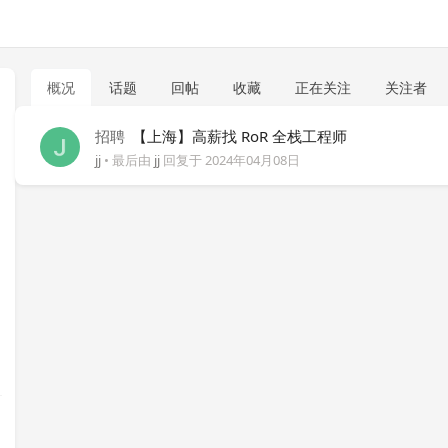
概况
话题
回帖
收藏
正在关注
关注者
招聘
【上海】高薪找 RoR 全栈工程师
jj
• 最后由
jj
回复于
2024年04月08日