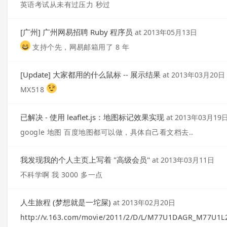
英语考试从未有过压力 秒过
[广州] 广州网易招聘 Ruby 程序员
at
2013年05月13日
支持个先，网易邮箱用了 8 年
[Update] 大家都用的什么鼠标 -- 展示结果
at
2013年03月20日
MX518
已解决 - 使用 leaflet.js：地图标记效果实现
at
2013年03月19
google 地图 百度地图都可以做，具体自己看文档去..
我发现我的个人主页上写着 "高级会员"
at
2013年03月11日
不科学啊 我 3000 多一点
人生旅程 (梦想就是一坨屎)
at
2013年02月20日
http://v.163.com/movie/2011/2/D/L/M77U1DAGR_M77U1L