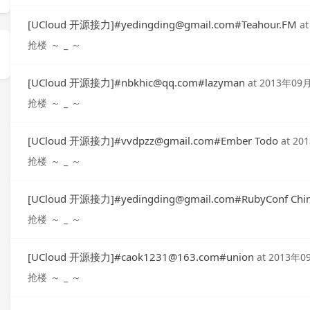
[UCloud 开源接力]#
yedingding@gmail.com
#Teahour.FM
a
抢楼 ～ _ ～
[UCloud 开源接力]#
nbkhic@qq.com
#lazyman
at
2013年09
抢楼 ～ _ ～
[UCloud 开源接力]#
vvdpzz@gmail.com
#Ember Todo
at
20
抢楼 ～ _ ～
[UCloud 开源接力]#
yedingding@gmail.com
#RubyConf Chi
抢楼 ～ _ ～
[UCloud 开源接力]#
caok1231@163.com
#union
at
2013年0
抢楼 ～ _ ～