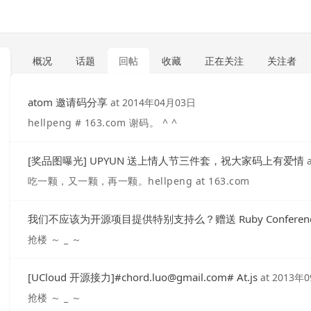
概况
话题
回帖
收藏
正在关注
关注者
atom 邀请码分享
at
2014年04月03日
hellpeng # 163.com 谢码。 ^ ^
[奖品图曝光] UPYUN 送上情人节三件套，祝大家码上有爱情
吃一颗，又一颗，再一颗。hellpeng at 163.com
我们不应该为开源项目提供特别支持么？赠送 Ruby Conferenc
抢楼 ～ _ ～
[UCloud 开源接力]#
chord.luo@gmail.com
# At.js
at
2013年
抢楼 ～ _ ～