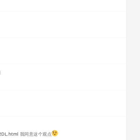
日
2DL.html
我同意这个观点