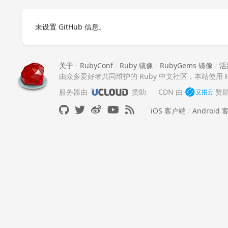
未设置 GitHub 信息。
关于
/
RubyConf
/
Ruby 镜像
/
RubyGems 镜像
/
活
由众多爱好者共同维护的 Ruby 中文社区，本站使用
服务器由
赞助
CDN 由
赞
iOS 客户端
/
Android