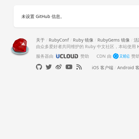
未设置 GitHub 信息。
关于
/
RubyConf
/
Ruby 镜像
/
RubyGems 镜像
/
活
由众多爱好者共同维护的 Ruby 中文社区，本站使用
服务器由
赞助
CDN 由
赞
iOS 客户端
/
Android