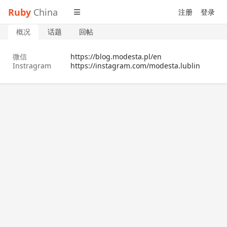
Ruby
China
注册
登录
概况
话题
回帖
微信
https://blog.modesta.pl/en
Instragram
https://instagram.com/modesta.lublin