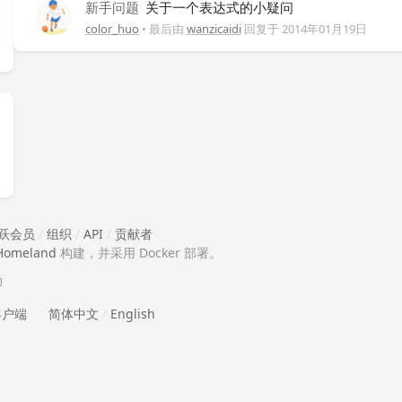
新手问题
关于一个表达式的小疑问
color_huo
• 最后由
wanzicaidi
回复于
2014年01月19日
跃会员
/
组织
/
API
/
贡献者
Homeland
构建，并采用 Docker 部署。
助
 客户端
简体中文
/
English