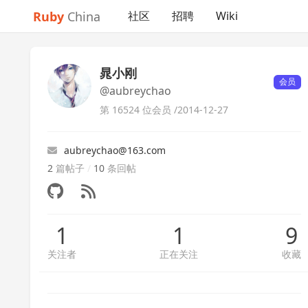
Ruby
China
社区
招聘
Wiki
晁小刚
会员
@aubreychao
第 16524 位会员 /
2014-12-27
aubreychao@163.com
2
篇帖子
/
10
条回帖
1
1
9
关注者
正在关注
收藏