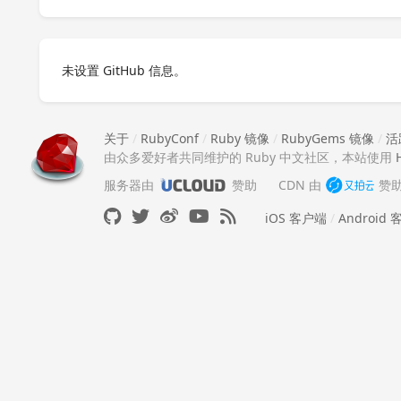
未设置 GitHub 信息。
关于
/
RubyConf
/
Ruby 镜像
/
RubyGems 镜像
/
活
由众多爱好者共同维护的 Ruby 中文社区，本站使用
服务器由
赞助
CDN 由
赞
iOS 客户端
/
Android