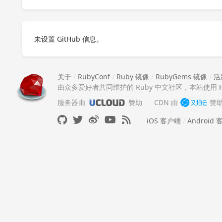
未设置 GitHub 信息。
关于
/
RubyConf
/
Ruby 镜像
/
RubyGems 镜像
/
活
由众多爱好者共同维护的 Ruby 中文社区，本站使用
服务器由
赞助
CDN 由
赞
iOS 客户端
/
Android