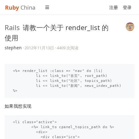
Ruby
China
注册
登录
Rails
请教一个关于 render_list 的
使用
stephen
·
2012年11月13日
· 4409 次阅读
<%= render_list :class => "nav" do |li| 

          li << link_to("首页", root_path)

          li << link_to("社区", topics_path)

          li << link_to("新闻", news_index_path)

如果我想实现
<li class="active">

        <%= link_to cpanel_topics_path do %>

          <div>

            <div class="ico">
