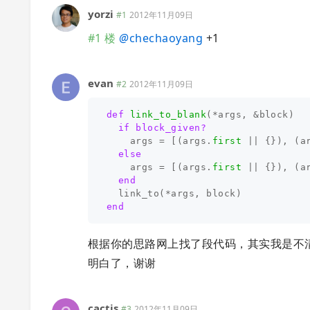
yorzi
#1
2012年11月09日
#1 楼
@
chechaoyang
+1
evan
#2
2012年11月09日
def
link_to_blank
(
*
args
,
&
block
)
if
block_given?
args
=
[(
args
.
first
||
{}),
(
a
else
args
=
[(
args
.
first
||
{}),
(
a
end
link_to
(
*
args
,
block
)
end
根据你的思路网上找了段代码，其实我是不清楚 tar
明白了，谢谢
cactis
#3
2012年11月09日