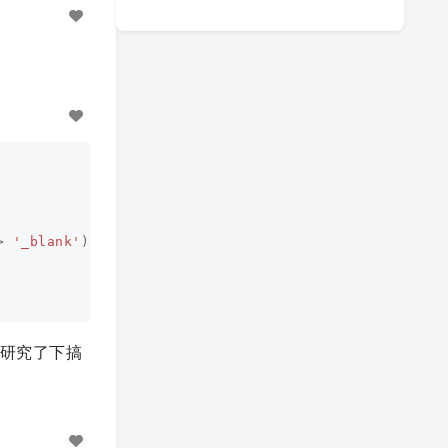
>
'_blank'
)]
认真研究了下搞