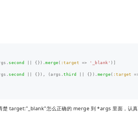
rgs
.
second
||
{}).
merge
(
:target
=>
'_blank'
)]
rgs
.
second
||
{}),
(
args
.
third
||
{}).
merge
(
:target
=
get:"_blank"怎么正确的 merge 到 *args 里面，