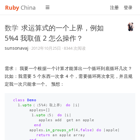
Ruby
China
注册
登录
数学
求运算式的一个上界，例如
5%4 我取值 2 怎么操作？
sunsonavaj
·
2012年10月25日
· 8344 次阅读
需求： 我要一个根据一个计算才能算出一个循环到底循环几次？
比如：我需要 5 个东西一次拿 4 个，需要循环两次拿完，并且规
定我一次只能拿一个。 预想：
class
Demo
1
.
upto
（（
5
%
4
）
取上界
）
do
|
i
|
apples
=
[]
1
.
upto
（
5
）
do
|
i
|
apples
add
get
an
apple
end
apples
.
in_groups_of
(
4
,
false
)
do
|
apple
|
return
an
apple
array