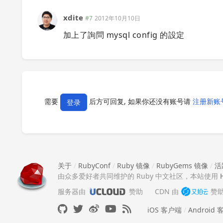
xdite
#7
2012年10月10日
加上了詢問 mysql config 的設定
需要
后方可回复, 如果你还没有账号请
注册新账
登录
关于
/
RubyConf
/
Ruby 镜像
/
RubyGems 镜像
/
活
由众多爱好者共同维护的 Ruby 中文社区，本站使用
服务器由
赞助
CDN 由
赞
iOS 客户端
/
Android