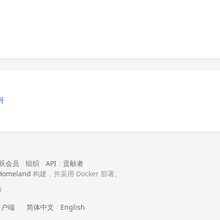
号
跃会员
/
组织
/
API
/
贡献者
Homeland
构建，并采用 Docker 部署。
助
 客户端
简体中文
/
English