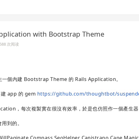
plication with Bootstrap Theme
 6588 次阅读
otstrap Theme 的 Rails Application。
 app 的 gem
https://github.com/thoughtbot/suspend
pplication，每次複製實在很沒有效率，於是也仿照作一個產生
 會用到的。
WillPaginate Compass SeoHelper Capistrano Cape Magi